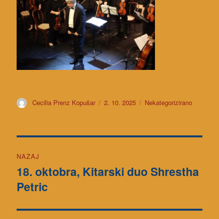
Avtor
Cecilia Prenz Kopušar
Objavljeno
2. 10. 2025
Kategorije
Nekategorizirano
dne
Navigacija
NAZAJ
prispevka
18. oktobra, Kitarski duo Shrestha
Prejšnji
Petric
prispevek: