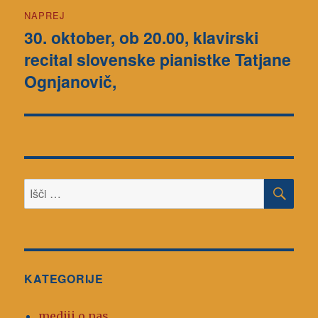
NAPREJ
30. oktober, ob 20.00, klavirski
Naslednji
recital slovenske pianistke Tatjane
prispevek:
Ognjanovič,
ISK
Išči:
KATEGORIJE
mediji o nas