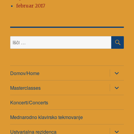
februar 2017
ISK
Išči:
razširi
Domov/Home
pod-
meni
razširi
Masterclasses
pod-
meni
Koncerti/Concerts
Mednarodno klavirsko tekmovanje
razširi
Ustvarjalna rezidenca