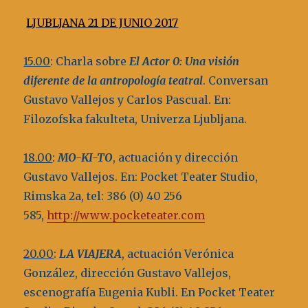
LJUBLJANA 21 DE JUNIO 2017
15.00
: Charla sobre
El Actor 0:
Una visión
diferente de la antropología teatral
. Conversan
Gustavo Vallejos y Carlos Pascual. En:
Filozofska fakulteta, Univerza Ljubljana.
18.00
:
MO-KI-TO
, actuación y dirección
Gustavo Vallejos. En: Pocket Teater Studio,
Rimska 2a, tel: 386 (0) 40 256
585,
http://www.pocketeater.com
20.00
:
LA VIAJERA
, actuación Verónica
González, dirección Gustavo Vallejos,
escenografía Eugenia Kubli. En Pocket Teater