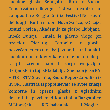
sodobne glasbe Senigallia, Rim in Videm,
Conservatorio Rovigo, Festival Incontro col
compositore Reggio Emilia, Festival Nei suoni
dei luoghi Kulturni dom Nova Gorica, KC Lojze
Bratuž Gorica , Akademija za glasbo Ljubljana,
Inoek Dunaj). Imela je glavno vlogo pri
projektu Pierluigi Cappello in glasba,
posvečen enemu najbolj znanih italijanskih
sodobnih pesnikov, v katerem je pela liederje,
ki jih izrecno napisali zanjo uveljavljeni
italijanski in tuji skladatelji. Snemala je za RAI
– FJK , RTV Slovenija, Radio Koper-Capodistria
in ORF Austria). Izpopolnjevala se svoje znanje
komorne in operne glasbe z uglednimi
docenti in pevci med katerimi A.Burgstaller,
M.Lipovšek, R.Kabaivanska, L.Magiera,