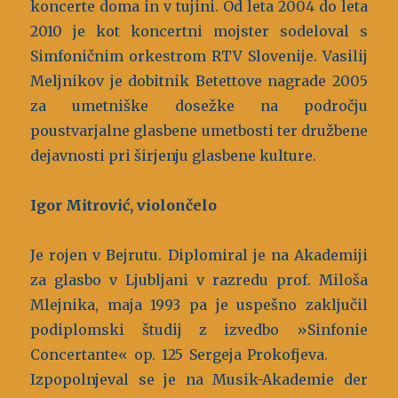
koncerte doma in v tujini. Od leta 2004 do leta
2010 je kot koncertni mojster sodeloval s
Simfoničnim orkestrom RTV Slovenije. Vasilij
Meljnikov je dobitnik Betettove nagrade 2005
za umetniške dosežke na področju
poustvarjalne glasbene umetbosti ter družbene
dejavnosti pri širjenju glasbene kulture.
Igor Mitrović, violončelo
Je rojen v Bejrutu. Diplomiral je na Akademiji
za glasbo v Ljubljani v razredu prof. Miloša
Mlejnika, maja 1993 pa je uspešno zaključil
podiplomski študij z izvedbo »Sinfonie
Concertante« op. 125 Sergeja Prokofjeva.
Izpopolnjeval se je na Musik-Akademie der