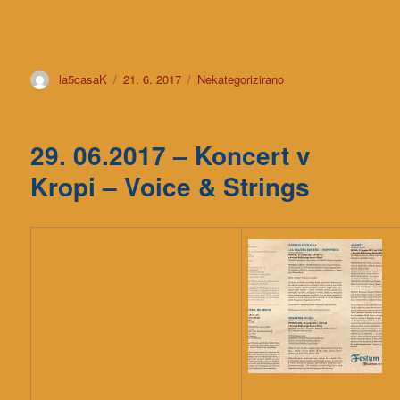
Avtor
la5casaK
Objavljeno
21. 6. 2017
Kategorije
Nekategorizirano
dne
29. 06.2017 – Koncert v
Kropi – Voice & Strings