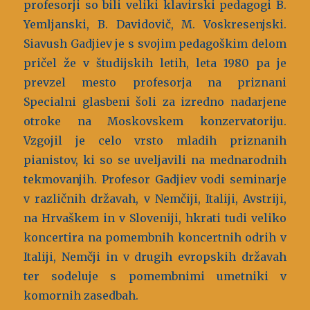
profesorji so bili veliki klavirski pedagogi B.
Yemljanski, B. Davidovič, M. Voskresenjski.
Siavush Gadjiev je s svojim pedagoškim delom
pričel že v študijskih letih, leta 1980 pa je
prevzel mesto profesorja na priznani
Specialni glasbeni šoli za izredno nadarjene
otroke na Moskovskem konzervatoriju.
Vzgojil je celo vrsto mladih priznanih
pianistov, ki so se uveljavili na mednarodnih
tekmovanjih. Profesor Gadjiev vodi seminarje
v različnih državah, v Nemčiji, Italiji, Avstriji,
na Hrvaškem in v Sloveniji, hkrati tudi veliko
koncertira na pomembnih koncertnih odrih v
Italiji, Nemčji in v drugih evropskih državah
ter sodeluje s pomembnimi umetniki v
komornih zasedbah.