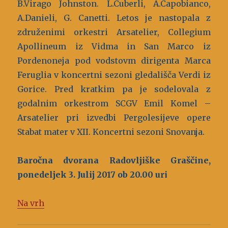
B.Virago Johnston. L.Cuberli, A.Capobianco,
A.Danieli, G. Canetti. Letos je nastopala z
združenimi orkestri Arsatelier, Collegium
Apollineum iz Vidma in San Marco iz
Pordenoneja pod vodstovm dirigenta Marca
Feruglia v koncertni sezoni gledališča Verdi iz
Gorice. Pred kratkim pa je sodelovala z
godalnim orkestrom SCGV Emil Komel –
Arsatelier pri izvedbi Pergolesijeve opere
Stabat mater v XII. Koncertni sezoni Snovanja.
Baročna dvorana Radovljiške Graščine,
ponedeljek 3. Julij 2017 ob 20.00 uri
Na vrh