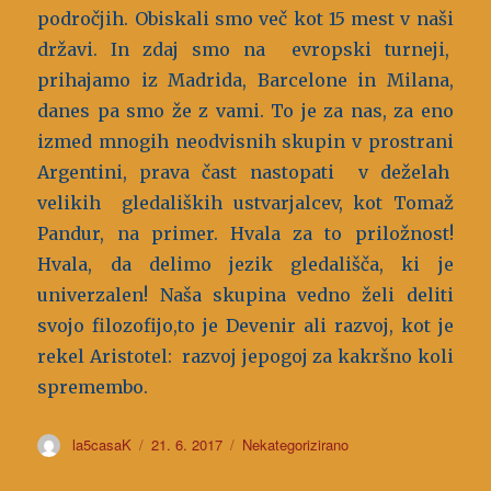
področjih. Obiskali smo več kot 15 mest v naši
državi. In zdaj smo na evropski turneji,
prihajamo iz Madrida, Barcelone in Milana,
danes pa smo že z vami. To je za nas, za eno
izmed mnogih neodvisnih skupin v prostrani
Argentini, prava čast nastopati v deželah
velikih gledaliških ustvarjalcev, kot Tomaž
Pandur, na primer. Hvala za to priložnost!
Hvala, da delimo jezik gledališča, ki je
univerzalen! Naša skupina vedno želi deliti
svojo filozofijo,to je Devenir ali razvoj, kot je
rekel Aristotel: razvoj jepogoj za kakršno koli
spremembo.
Avtor
la5casaK
Objavljeno
21. 6. 2017
Kategorije
Nekategorizirano
dne