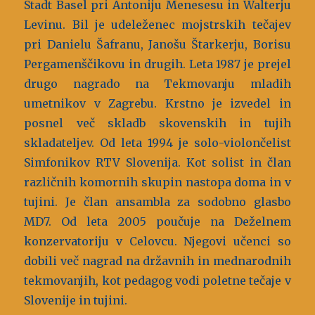
Stadt Basel pri Antoniju Menesesu in Walterju
Levinu. Bil je udeleženec mojstrskih tečajev
pri Danielu Šafranu, Janošu Štarkerju, Borisu
Pergamenščikovu in drugih. Leta 1987 je prejel
drugo nagrado na Tekmovanju mladih
umetnikov v Zagrebu. Krstno je izvedel in
posnel več skladb skovenskih in tujih
skladateljev. Od leta 1994 je solo-violončelist
Simfonikov RTV Slovenija. Kot solist in član
različnih komornih skupin nastopa doma in v
tujini. Je član ansambla za sodobno glasbo
MD7. Od leta 2005 poučuje na Deželnem
konzervatoriju v Celovcu. Njegovi učenci so
dobili več nagrad na državnih in mednarodnih
tekmovanjih, kot pedagog vodi poletne tečaje v
Slovenije in tujini.