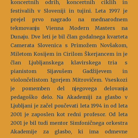
koncertnih odrih, koncertnih ciklih in
festivalih v Sloveniji in tujini. Leta 1997 je
prejel prvo nagrado na mednarodnem
tekmovanju Vienna Modern Masters na
Dunaju. Dve leti je bil član godalnega kvarteta
Camerata Slovenica s Primožem Novšakom,
Miletom Kosijem in Cirilom Škerjancem in je
član Ljubljanskega klavirskega tria s
pianistom Sijavušem Gadžijevem in
violončelistom Igorjem Mitrovičem. Vseskozi
je pomemben del njegovega delovanja
pedagoško delo. Na Akademiji za glasbo v
Ljubljani je začel poučevati leta 1994 in od leta
2001 je zaposlen kot redni profesor. Od leta
2001 je bil tudi mentor Simfoničnega orkestra
Akademije za glasbo, ki ima odmevne