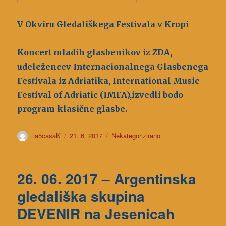
V Okviru Gledališkega Festivala v Kropi
Koncert mladih glasbenikov iz ZDA,
udeležencev Internacionalnega Glasbenega
Festivala iz Adriatika, International Music
Festival of Adriatic (IMFA),izvedli bodo
program klasične glasbe.
Avtor
la5casaK
Objavljeno
21. 6. 2017
Kategorije
Nekategorizirano
dne
26. 06. 2017 – Argentinska
gledališka skupina
DEVENIR na Jesenicah