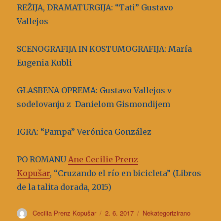
REŽIJA, DRAMATURGIJA: “Tati” Gustavo
Vallejos
SCENOGRAFIJA IN KOSTUMOGRAFIJA: María
Eugenia Kubli
GLASBENA OPREMA: Gustavo Vallejos v
sodelovanju z Danielom Gismondijem
IGRA: “Pampa” Verónica González
PO ROMANU
Ane Cecilie Prenz
Kopušar
, “Cruzando el río en bicicleta” (Libros
de la talita dorada, 2015)
Avtor
Cecilia Prenz Kopušar
Objavljeno
2. 6. 2017
Kategorije
Nekategorizirano