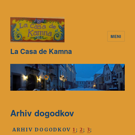
MENI
La Casa de Kamna
Arhiv dogodkov
ARHIV DOGODKOV
1
;
2
;
3
;