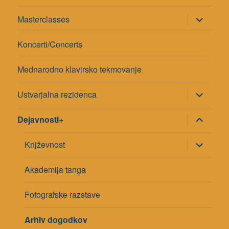
pod-
meni
razširi
Masterclasses
pod-
meni
Koncerti/Concerts
Mednarodno klavirsko tekmovanje
razširi
Ustvarjalna rezidenca
pod-
meni
razširi
Dejavnosti+
pod-
meni
razširi
Knjževnost
pod-
meni
Akademija tanga
Fotografske razstave
Arhiv dogodkov