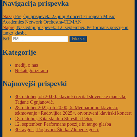
Navigacija prispevka
Nazaj
Prejšnji prispevek:
23 julij Koncert European Music
Academies Network Orchestra-CEMAN
Naprej
Naslednji prispevek:
12. september, Performans poezije in
tango glasba
Išči:
Iskanje
Kategorije
mediji o nas
Nekategorizirano
Najnovejši prispevki
30. oktober, ob 20.00, klavirski recital slovenske pianistke
Tatjane Ognjanovič,
28. oktober 2025, ob 20.00, 6. Mednarodno klavirsko
tekmovanje »Radovljica 2025«, otvoritveni klavirski koncert
18. oktobra, Kitarski duo Shrestha Petric
12. september, Performans poezije in tango glasba
30. avgust, Pogovori: Štefka Zlobec z gosti.