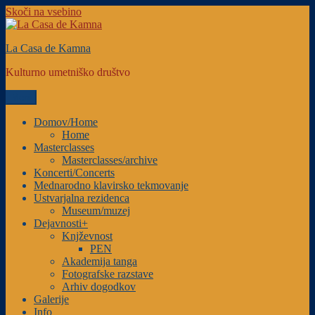
Skoči na vsebino
La Casa de Kamna
Kulturno umetniško društvo
Meni
Domov/Home
Home
Masterclasses
Masterclasses/archive
Koncerti/Concerts
Mednarodno klavirsko tekmovanje
Ustvarjalna rezidenca
Museum/muzej
Dejavnosti+
Knjževnost
PEN
Akademija tanga
Fotografske razstave
Arhiv dogodkov
Galerije
Info