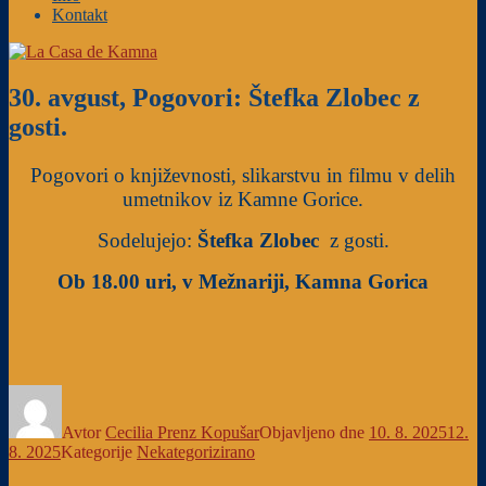
Kontakt
30. avgust, Pogovori: Štefka Zlobec z
gosti.
Pogovori o književnosti, slikarstvu in filmu v delih
umetnikov iz Kamne Gorice.
Sodelujejo:
Štefka Zlobec
z gosti.
Ob 18.00 uri, v Mežnariji, Kamna Gorica
Avtor
Cecilia Prenz Kopušar
Objavljeno dne
10. 8. 2025
12.
8. 2025
Kategorije
Nekategorizirano