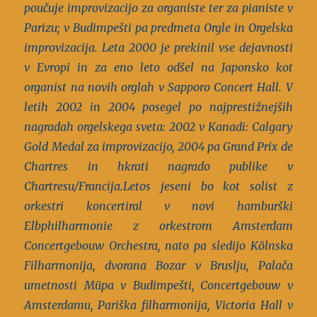
poučuje improvizacijo za organiste ter za pianiste v
Parizu; v Budimpešti pa predmeta Orgle in Orgelska
improvizacija.
Leta 2000 je prekinil vse dejavnosti
v Evropi in za eno leto odšel na Japonsko kot
organist na novih orglah v Sapporo Concert Hall. V
letih 2002 in 2004 posegel po najprestižnejših
nagradah orgelskega sveta: 2002 v Kanadi: Calgary
Gold Medal za improvizacijo, 2004 pa Grand Prix de
Chartres in hkrati nagrado publike v
Chartresu/Francija.
Letos jeseni bo kot solist z
orkestri koncertiral v novi hamburški
Elbphilharmonie z orkestrom Amsterdam
Concertgebouw Orchestra, nato pa sledijo Kölnska
Filharmonija, dvorana Bozar v Bruslju, Palača
umetnosti Müpa v Budimpešti, Concertgebouw v
Amsterdamu, Pariška filharmonija, Victoria Hall v