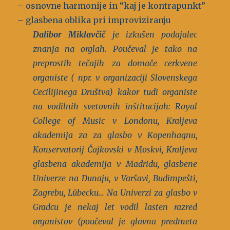
– osnovne harmonije in “kaj je kontrapunkt”
– glasbena oblika pri improviziranju
Dalibor Miklavčič
je izkušen podajalec
znanja na orglah. Poučeval je tako na
preprostih tečajih za domače cerkvene
organiste ( npr. v organizaciji Slovenskega
Cecilijinega Društva) kakor tudi organiste
na vodilnih svetovnih inštitucijah: Royal
College of Music v Londonu, Kraljeva
akademija za za glasbo v Kopenhagnu,
Konservatorij Čajkovski v Moskvi, Kraljeva
glasbena akademija v Madridu, glasbene
Univerze na Dunaju, v Varšavi, Budimpešti,
Zagrebu, Lübecku… Na Univerzi za glasbo v
Gradcu je nekaj let vodil lasten razred
organistov (poučeval je glavna predmeta