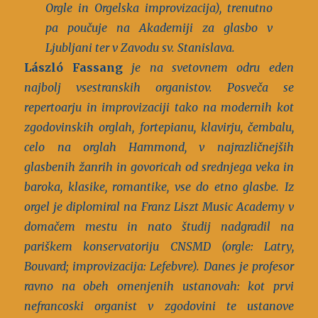
Orgle in Orgelska improvizacija), trenutno
pa poučuje na Akademiji za glasbo v
Ljubljani ter v Zavodu sv. Stanislava.
László Fassang
je na svetovnem odru eden
najbolj vsestranskih organistov. Posveča se
repertoarju in improvizaciji tako na modernih kot
zgodovinskih orglah, fortepianu, klavirju, čembalu,
celo na orglah Hammond, v najrazličnejših
glasbenih žanrih in govoricah od srednjega veka in
baroka, klasike, romantike, vse do etno glasbe.
Iz
orgel je diplomiral na Franz Liszt Music Academy v
domačem mestu in nato študij nadgradil na
pariškem konservatoriju CNSMD (orgle: Latry,
Bouvard; improvizacija: Lefebvre). Danes je profesor
ravno na obeh omenjenih ustanovah: kot prvi
nefrancoski organist v zgodovini te ustanove