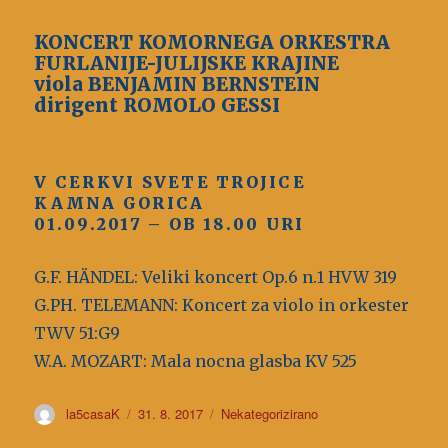
KONCERT KOMORNEGA ORKESTRA
FURLANIJE-JULIJSKE KRAJINE
viola BENJAMIN BERNSTEIN
dirigent ROMOLO GESSI
V CERKVI SVETE TROJICE
KAMNA GORICA
01.09.2017 – OB 18.00 URI
G.F. HÄNDEL: Veliki koncert Op.6 n.1 HVW 319
G.PH. TELEMANN: Koncert za violo in orkester
TWV 51:G9
W.A. MOZART: Mala nocna glasba KV 525
Avtor
la5casaK
Objavljeno
31. 8. 2017
Kategorije
Nekategorizirano
dne