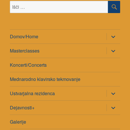
ISK
Išči:
razširi
Domov/Home
pod-
meni
razširi
Masterclasses
pod-
meni
Koncerti/Concerts
Mednarodno klavirsko tekmovanje
razširi
Ustvarjalna rezidenca
pod-
meni
razširi
Dejavnosti+
pod-
meni
Galerije