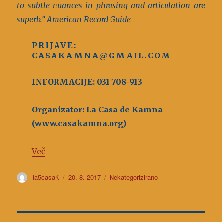
to subtle nuances in phrasing and articulation are
superb.” American Record Guide
PRIJAVE:
CASAKAMNA@GMAIL.COM
INFORMACIJE: 031 708-913
Organizator: La Casa de Kamna
(www.casakamna.org)
Več
Avtor
la5casaK
Objavljeno
20. 8. 2017
Kategorije
Nekategorizirano
dne