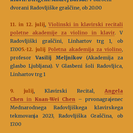
dvorani Radovljiške graščine, ob 20.00
11. in 12. julij
,
Violinski in klavirski recitali
poletne akademije za violino in klavir
. V
Radovljiški graščini, Linhartov trg 1, ob
17.00
5.-12. julij
Poletna akademija za violino
,
profesor
Vasilij Meljnikov
(Akademija za
glasbo Ljubljana). V Glasbeni šoli Radovljica,
Linhartov trg 1
9. julij
,
Klavirski Recital,
Angela
Chen
in
Kuan-Wei Chen
– prvonagrajenec
Mednarodnega Radovljiškega klavirskega
tekmovanja 2023, Radovljiška Graščina, ob
17.00