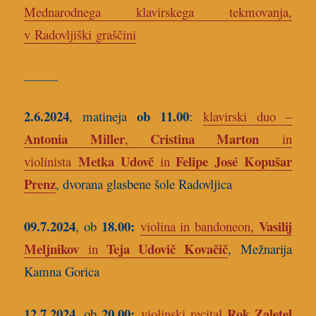
Mednarodnega klavirskega tekmovanja,
v Radovljiški graščini
______
2.6.2024
ob 11.00
, matineja
:
klavirski duo –
Antonia Miller
Cristina Marton
,
in
Metka Udovč
Felipe José Kopušar
violinista
in
Prenz
, dvorana glasbene šole Radovljica
09.7.2024
18.00:
Vasilij
, ob
violina in bandoneon,
Meljnikov
Teja Udovič Kovačič
in
, Mežnarija
Kamna Gorica
12.7.2024
20.00:
Rok Zaletel
, ob
violinski recital