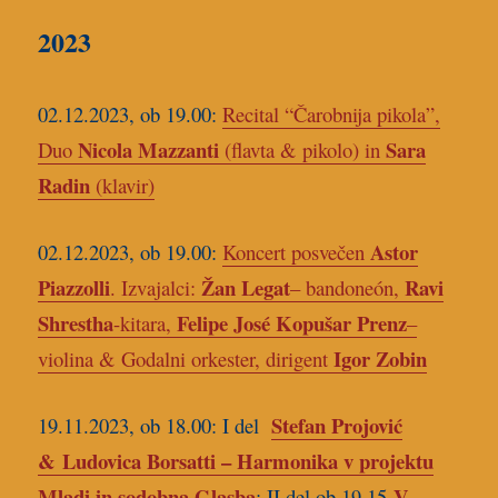
2023
02.12.2023, ob 19.00:
Recital “Čarobnija pikola”,
Nicola Mazzanti
Sara
Duo
(flavta & pikolo) in
Radin
(klavir)
Astor
02.12.2023, ob 19.00:
Koncert posvečen
Piazzolli
Žan Legat
Ravi
. Izvajalci:
– bandoneón,
Shrestha
Felipe José Kopušar Prenz
-kitara,
–
Igor Zobin
violina & Godalni orkester, dirigent
Stefan Projovi
ć
19.11.2023, ob 18.00: I del
&
Ludovica Borsatti – Harmonika v projektu
Mladi in sodobna Glasba
V
; II del ob 19.15