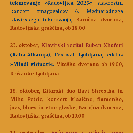
tekmovanje »Radovljica 2025«
, slavnostni
koncert zmagovalcev 6. Mednarodnega
klavirskega tekmovanja,
Baročna dvorana,
Radovljiška graščina, ob 18.00
23. oktober,
Klavirski recital Ruben Xhaferi
(Italia-Albanija), Festival Ljubljana, ciklus
»Mladi virtuozi«.
Viteška dvorana ob 19.00,
Križanke-Ljubljana
18. oktober
, Kitarski duo Ravi Shrestha in
Miha Petric, koncert klasične, flamenko,
jazz, blues in etno glasbe, Baročna dvorana,
Radovljiška graščina, ob 19.00
12. september
,
Performans poezije in tango