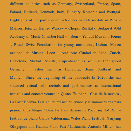
different countries such as Germany, Switzerland, France, Spain,
Poland, Holland, Denmark, Italy, Hungary, Romania and Portugal.
Highlights of her past concert activitites include recitals in Paris –
Maison Heinrich Heine-, Warsaw – Chopin Recital -, Budapest -Old
Academy of Music Chamber Hall – , Bern – Yehudi Menuhin Forum
-, Basel -Swiss Foundation for young musicians-, Lisbon -Museo
nacional da Musica-, Leon – Auditorio Ciudad de Leon, Zurich,
Barcelona, Madrid, Seville, Copenhagen as well as throughout
Germany in cities such as Hamburg, Bonn, Stuttgart and
Munich.
Since the beginning of the pandemic in 2020, she has
streamed virtual solo recitals and performances at international
festivals and concert venues in Quito/ Ecuador – Casa de la musica ,
La Paz / Bolivia- Festival de música boliviana y latinoamericana para
piano, Porto Alegre / Brazil – Casa da musica Poa, Trujillo/ Peru –
Festival de piano Carlos Valderrama, Wales Piano Festival, Nanyang
/Singapore and Kaunas Piano Fest / Lithuania.
Antonia Miller has