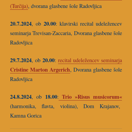
(Turčija)
, dvorana glasbene šole Radovljica
20.7.2024
20.00
,
ob
: k
lavirski recital udeležencev
seminarja Trevisan-Zaccaria, Dvorana glasbene šole
Radovljica
29.7.2024
20.00
,
ob
:
recital udeležencev seminarja
Cristine Marton Argerich
, Dvorana glasbene šole
Radovljica
24.8.2024
18.00
Trio »Risus musicorum«
, ob
:
(harmonika, flavta, violina), Dom Krajanov,
Kamna Gorica