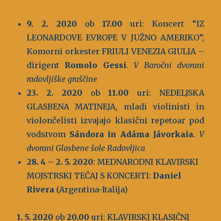
9. 2. 2020
ob
17.00
uri: Koncert “IZ
LEONARDOVE EVROPE V JUŽNO AMERIKO”,
Komorni orkester FRIULI VENEZIA GIULIA –
dirigent
Romolo Gessi
.
V Baročni dvorani
radovljiške graščine
23. 2. 2020
ob
11.00
uri: NEDELJSKA
GLASBENA MATINEJA, mladi violinisti in
violončelisti izvajajo klasični repetoar pod
vodstvom
Sándora in Adáma Jávorkaia
.
V
dvorani Glasbene šole Radovljica
28. 4 – 2. 5. 2020
: MEDNARODNI KLAVIRSKI
MOJSTRSKI TEČAJ S KONCERTI:
Daniel
Rivera
(Argentina-Italija)
1. 5. 2020
ob
20.00
uri: KLAVIRSKI KLASIČNI