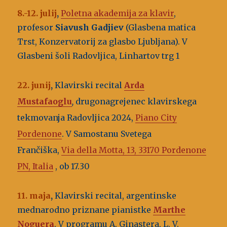
8.-12. julij
,
Poletna akademija za klavir
,
profesor
Siavush Gadjiev
(Glasbena matica
Trst, Konzervatorij za glasbo Ljubljana). V
Glasbeni šoli Radovljica, Linhartov trg 1
22. junij
,
Klavirski recital
Arda
Mustafaoglu
,
drugonagrejenec klavirskega
tekmovanja Radovljica 2024,
Piano City
Pordenone
. V Samostanu Svetega
Frančiška,
Via della Motta, 13, 33170 Pordenone
PN, Italia
, ob 17.30
11. maja
,
Klavirski recital, argentinske
mednarodno priznane pianistke
Marthe
Noguera
. V programu A. Ginastera, L. V.