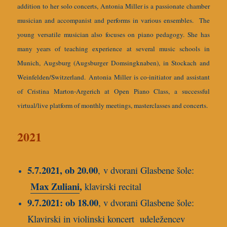
addition to her solo concerts, Antonia Miller is a passionate chamber
musician and accompanist and performs in various ensembles. The
young versatile musician also focuses on piano pedagogy. She has
many years of teaching experience at several music schools in
Munich, Augsburg (Augsburger Domsingknaben), in Stockach and
Weinfelden/Switzerland.
Antonia Miller is co-initiator and assistant
of Cristina Marton-Argerich at Open Piano Class, a successful
virtual/live platform of monthly meetings, masterclasses and concerts.
2021
5.7.2021, ob 20.00
, v dvorani Glasbene šole:
Max Zulian
i
,
klavirski recital
9.7.2021: ob 18.00
, v dvorani Glasbene šole:
Klavirski in violinski koncert udeležencev