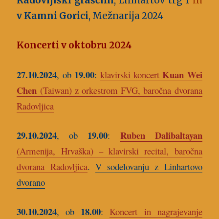
Radovljiški graščini
, Linhartov trg
1
in
v Kamni Gorici
, Mežnarija 2024
Koncerti v oktobru 2024
27.10.2024
19.00
Kuan Wei
, ob
:
klavirski koncert
Chen
(Taiwan) z orkestrom FVG, baročna dvorana
Radovljica
29.10.2024
19.00
Ruben Dalibaltayan
, ob
:
(Armenija, Hrvaška) – klavirski recital, baročna
dvorana Radovljica
.
V sodelovanju z Linhartovo
dvorano
30.10.2024
18.00
, ob
:
Koncert in nagrajevanje