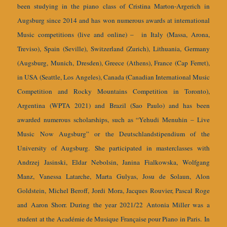
been studying in the piano class of Cristina Marton-Argerich in
Augsburg since 2014 and has won numerous awards at international
Music competitions (live and online) – in Italy (Massa, Arona,
Treviso), Spain (Seville), Switzerland (Zurich), Lithuania, Germany
(Augsburg, Munich, Dresden), Greece (Athens), France (Cap Ferret),
in USA (Seattle, Los Angeles), Canada (Canadian International Music
Competition and Rocky Mountains Competition in Toronto),
Argentina (WPTA 2021) and Brazil (Sao Paulo) and has been
awarded numerous scholarships, such as “Yehudi Menuhin – Live
Music Now Augsburg” or the Deutschlandstipendium of the
University of Augsburg.
She participated in masterclasses with
Andrzej Jasinski, Eldar Nebolsin, Janina Fialkowska, Wolfgang
Manz, Vanessa Latarche, Marta Gulyas, Josu de Solaun, Alon
Goldstein, Michel Beroff, Jordi Mora, Jacques Rouvier, Pascal Roge
and Aaron Shorr. During the year 2021/22 Antonia Miller was a
student at the Académie de Musique Française pour Piano in Paris.
In