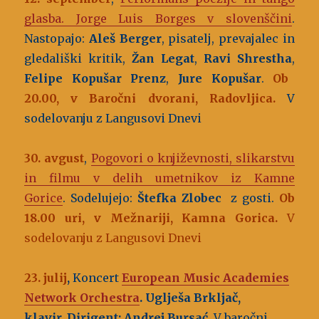
glasba. Jorge Luis Borges v slovenščini
.
Nastopajo:
Aleš Berger
, pisatelj, prevajalec in
gledališki kritik,
Žan Legat
,
Ravi Shrestha
,
Felipe Kopušar Prenz
,
Jure Kopušar
.
Ob
20.00, v Baročni dvorani, Radovljica.
V
sodelovanju z Langusovi Dnevi
30. avgust
,
Pogovori o književnosti, slikarstvu
in filmu v delih umetnikov iz Kamne
Gorice
. Sodelujejo:
Štefka Zlobec
z gosti.
Ob
18.00 uri, v Mežnariji, Kamna Gorica.
V
sodelovanju z Langusovi Dnevi
23. julij
,
Koncert
European Music Academies
Network Orchestra
. Uglješa Brkljač,
klavir. Dirigent: Andrej Bursać.
V baročni