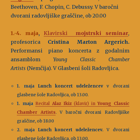
Beethoven, F. Chopin, C. Debussy. V baročni
dvorani radovljiške graščine, ob 20.00
1.-4. maja
,
Klavirski
mojstrski seminar
,
profesorica
Cristina Marton Argerich.
Performansi piano koncerta z godalnim
ansamblom
Young Classic Chamber
Artists
(Nemčija). V Glasbeni šoli Radovljica.
1.
maja
Lunch koncert udeležencev
v dvorani
glasbene šole Radovljica, ob 13.00.
1. maja
Recital
Alaz Ikiz
(klavir) in
Young Classic
Chamber Artists
. V
baročni dvorani Radovljiške
graščine, ob 18.00
2. maja
Lunch koncert udeležencev.
V dvorani
glasbene šole Radovljica, ob 13.00.