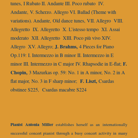
tunes,
I Rubato II. Andante III. Poco rubato IV.
Andante,
V. Scherzo. Allegro VI. Ballad (Theme with
variations). Andante,
Old dance tunes,
VII. Allegro VIII.
Allegretto IX. Allegretto X. L’istesso tempo XI. Assai
moderato XII. Allegretto XIII. Poco più vivo XIV.
J. Brahms,
Allegro XV. Allegro;
4 Pieces for Piano
Op.119:
I. Intermezzo in B minor
II. Intermezzo in E
F.
minor
III. Intermezzo in C major
IV. Rhapsodie in E-flat;
Chopin,
3 Mazurkas op. 59:
No. 1 in A minor,
No. 2 in A
F.
Liszt,
flat major,
No. 3 in F sharp minor;
Csardas
obstinee S225,
Csardas macabre S224
Pianist Antonia Miller
establishes herself as an internationally
successful concert pianist through a busy concert activity in many