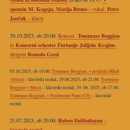
spomin M. Kogoju, Marija Bruno
Petro
– vokal,
Jančuk
– klavir
Tommaso Boggian
29.10.2023, ob 20.00:
Koncert
Komorni orkester Furlanije Julijske Krajine
in
,
Romolo Gessi
dirigent
05.10.2023, ob 19.00:
Tommaso Boggian, v projektu Mladi
virtuozi
– klavirski recital,
29.08.2023, ob 21.00:
Tommaso
Boggian
v Mossi
– klavirski recital;
19. 06. 2023, ob 17.00:
Tommaso Boggian, v Pordenone Piano City
– klavirski
recital
Ruben Dalibaltayan
21.07.2023, ob 20.00:
–
klavirski recital