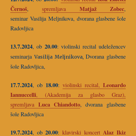
Černoš
Matjaž Zobec
,
spremljava
,
seminar
Vasilija Meljnikova,
dvorana glasbene šole
Radovljica
13.7.2024
20.00
, ob
:
violinski recital
udeležencev
seminarja
Dvorana glasbene
Vasilija Meljnikova,
šole Radovljica,
17.7.2024
18.00
Leonardo
, ob
:
violinski recital,
Iannuccelli
, (Akademija za glasbo Graz),
Luca Chiandotto
spremljava
, dvorana glasbene
šole Radovljica
19.7.2024
20.00
Alaz Ikiz
, ob
:
klavirski koncert