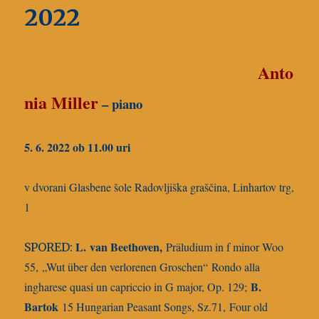
2022
Anto
nia Miller
– piano
5. 6. 2022 ob 11.00 uri
v dvorani Glasbene šole Radovljiška graščina, Linhartov trg,
1
L.
van Beethoven,
Präludium in f minor Woo
SPORED:
55,
„Wut über den verlorenen Groschen“
Rondo alla
B.
ingharese quasi un capriccio in G major, Op. 129;
Bartok
15 Hungarian Peasant Songs, Sz.71,
Four old