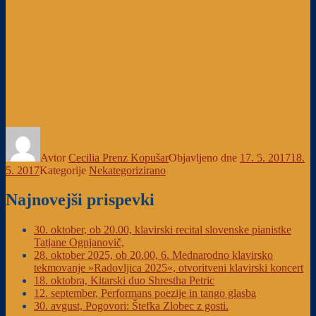
Avtor
Cecilia Prenz Kopušar
Objavljeno dne
17. 5. 2017
18.
5. 2017
Kategorije
Nekategorizirano
Najnovejši prispevki
30. oktober, ob 20.00, klavirski recital slovenske pianistke
Tatjane Ognjanovič,
28. oktober 2025, ob 20.00, 6. Mednarodno klavirsko
tekmovanje »Radovljica 2025«, otvoritveni klavirski koncert
18. oktobra, Kitarski duo Shrestha Petric
12. september, Performans poezije in tango glasba
30. avgust, Pogovori: Štefka Zlobec z gosti.