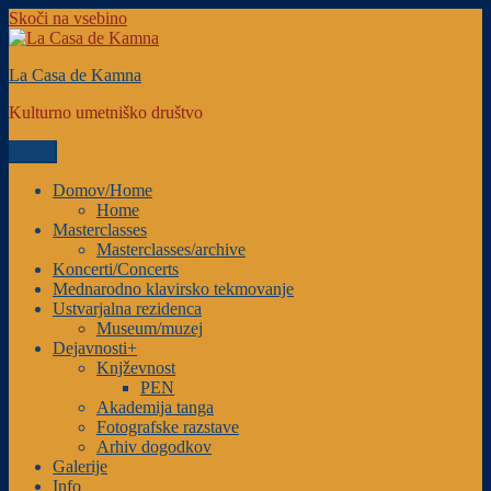
Skoči na vsebino
La Casa de Kamna
Kulturno umetniško društvo
Meni
Domov/Home
Home
Masterclasses
Masterclasses/archive
Koncerti/Concerts
Mednarodno klavirsko tekmovanje
Ustvarjalna rezidenca
Museum/muzej
Dejavnosti+
Knjževnost
PEN
Akademija tanga
Fotografske razstave
Arhiv dogodkov
Galerije
Info