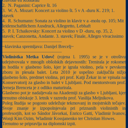
Gavotte en Rondeau
2. N. Paganini: Caprice št. 16
3. W. A. Mozart: Koncert za violino št. 5 v A -duru K. 219; 1.
stavek
4. R. Schumann: Sonata za violino in klavir v a -molu op. 105; Mit
leidenschaftlichem Ausdruck, Allegretto, Lebhaft
5. P. I. Tchaikovsky: Koncert za violino v D -duru, op. 35, 2.
stavek; Canzonetta, Andante. 3. stavek; Finale, Allegro vivacissimo
—————————————
~klavirska spremljava: Danijel Brecelj~
—————————————
Violinistka Metka Udovč
(rojena l. 1995) se je v otroštvu
udejstvovala v mnogih obšolskih dejavnostih: Trenirala je rokomet
in hodila v glasbeno šolo, kjer je igrala violino, pela v pevskem
zboru in plesala balet. Leta 2010 je uspešno zaključila nižjo
glasbeno šolo, predmet violina, pri prof. Katji Žekar in se vpisala na
Konservatorij za glasbo in balet v Ljubljani. Pod mentorstvom prof.
Jerneja Brenceta je z odliko maturirala.
Glasbeno pot je nadaljevala na Akademiji za glasbo v Ljubljani, kjer
trenutno obiskuje 3. letnik v razredu prof. Vasilija Meljnikova.
Poleg študija se pogosto udeležuje tekmovanj in mojstrskih tečajev.
Svoje znanje je izpopolnjevala pri priznanih violinistih in
profesorjih, kot so Sándor Jávorkai, Enrico Gatti, Vladimir Ivanov,
Wonji Kim Ozim, Wladimir Kossjanenko ter Christian Howes.
Trenutno se pripravlja na diplomski izpit.