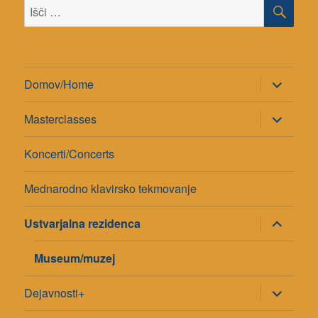
ISK
Išči:
razširi
Domov/Home
pod-
meni
razširi
Masterclasses
pod-
meni
Koncerti/Concerts
Mednarodno klavirsko tekmovanje
razširi
Ustvarjalna rezidenca
pod-
meni
Museum/muzej
razširi
Dejavnosti+
pod-
meni