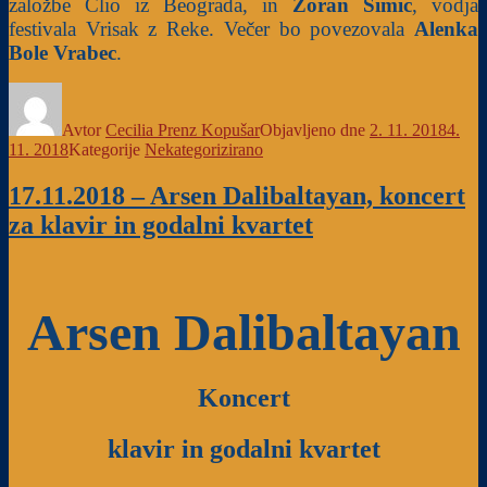
založbe Clio iz Beograda, in
Zoran Simić
, vodja
festivala Vrisak z Reke. Večer bo povezovala
Alenka
Bole Vrabec
.
Avtor
Cecilia Prenz Kopušar
Objavljeno dne
2. 11. 2018
4.
11. 2018
Kategorije
Nekategorizirano
17.11.2018 – Arsen Dalibaltayan, koncert
za klavir in godalni kvartet
Arsen Dalibaltayan
Koncert
klavir in godalni kvartet