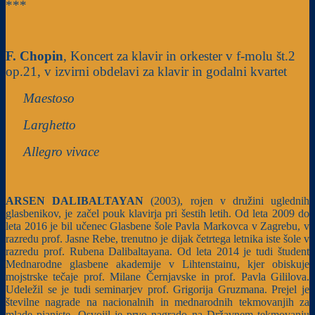
***
F. Chopin
, Koncert za klavir in orkester v f-molu št.2
op.21, v izvirni obdelavi za klavir in godalni kvartet
Maestoso
Larghetto
Allegro vivace
ARSEN DALIBALTAYAN
(2003), rojen v družini uglednih
glasbenikov, je začel pouk klavirja pri šestih letih. Od leta 2009 do
leta 2016 je bil učenec Glasbene šole Pavla Markovca v Zagrebu, v
razredu prof. Jasne Rebe, trenutno je dijak četrtega letnika iste šole v
razredu prof. Rubena Dalibaltayana. Od leta 2014 je tudi študent
Mednarodne glasbene akademije v Lihtenstainu, kjer obiskuje
mojstrske tečaje prof. Milane Černjavske in prof. Pavla Gililova.
Udeležil se je tudi seminarjev prof. Grigorija Gruzmana. Prejel je
številne nagrade na nacionalnih in mednarodnih tekmovanjih za
mlade pianiste. Osvojil je prvo nagrado na Državnem tekmovanju