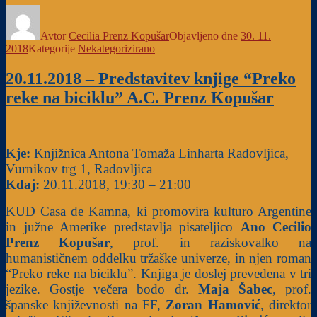
Avtor
Cecilia Prenz Kopušar
Objavljeno dne
30. 11.
2018
Kategorije
Nekategorizirano
20.11.2018 – Predstavitev knjige “Preko
reke na biciklu” A.C. Prenz Kopušar
Kje:
Knjižnica Antona Tomaža Linharta Radovljica,
Vurnikov trg 1, Radovljica
Kdaj:
20.11.2018, 19:30 – 21:00
KUD Casa de Kamna, ki promovira kulturo Argentine
in južne Amerike predstavlja pisateljico
Ano
Cecilio
Prenz Kopušar
, prof. in raziskovalko na
humanističnem oddelku tržaške univerze, in njen roman
“Preko reke na biciklu”. Knjiga je doslej prevedena v tri
jezike. Gostje večera bodo dr.
Maja Šabec
, prof.
španske književnosti na FF,
Zoran Hamović
, direktor