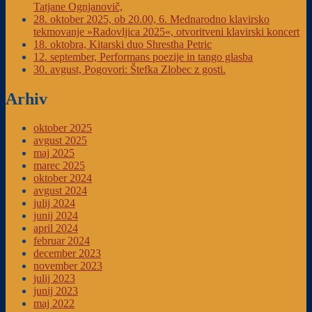
Tatjane Ognjanovič,
28. oktober 2025, ob 20.00, 6. Mednarodno klavirsko
tekmovanje »Radovljica 2025«, otvoritveni klavirski koncert
18. oktobra, Kitarski duo Shrestha Petric
12. september, Performans poezije in tango glasba
30. avgust, Pogovori: Štefka Zlobec z gosti.
Arhiv
oktober 2025
avgust 2025
maj 2025
marec 2025
oktober 2024
avgust 2024
julij 2024
junij 2024
april 2024
februar 2024
december 2023
november 2023
julij 2023
junij 2023
maj 2022