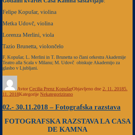
Godalni kvartet Casa Kamna sastavljajo
:
Felipe Kopušar, violina
Metka Udovč, violina
Lorenza Merlini, viola
Tazio Brunetta, violončelo
F. Kopušar, L. Merlini in T. Brunetta so člani orkestra Akademije
Teatro alla Scala v Milanu; M. Udovč obiskuje Akademijo za
glasbo v Ljubljani.
Avtor
Cecilia Prenz Kopušar
Objavljeno dne
2. 11. 2018
5.
11. 2018
Kategorije
Nekategorizirano
02.- 30.11.2018 – Fotografska razstava
FOTOGRAFSKA RAZSTAVA
LA CASA
DE KAMNA