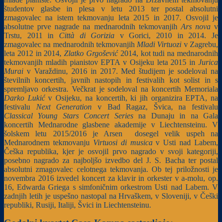
študentov glasbe in plesa v letu 2013 ter postal absolutni
zmagovalec na istem tekmovanju leta 2015 in 2017. Osvojil je
absolutne prve nagrade na mednarodnih tekmovanjih
Ars nova
v
Trstu, 2011 in
Citt
à
di Gorizia
v Gorici, 2010 in 2014. Je
zmagovalec na mednarodnih tekmovanjih
Mladi Virtuozi
v Zagrebu,
leta 2012 in 2014,
Zlatko Grgošević
2014, kot tudi na mednarodnih
tekmovanjih mladih pianistov EPTA v Osijeku leta 2015 in
Jurica
Murai
v Varaždinu, 2016 in 2017. Med študijem je sodeloval na
številnih koncertih, javnih nastopih in festivalih kot solist in s
spremljavo orkestra. Večkrat je sodeloval na koncertih Memoriala
Darko Lukić
v Osijeku, na koncertih, ki jih organizira EPTA, na
festivalu
Next Generation
v Bad Ragaz, Švica, na festivalu
Classical Young Stars Concert Series
na Dunaju in na Gala
koncertih Mednarodne glasbene akademije v Liechtensteinu. V
šolskem letu 2015/2016 je Arsen dosegel velik uspeh na
Mednarodnem tekmovanju
Virtuosi di musica
v Usti nad Labem,
Češka republika, kjer je osvojil prvo nagrado v svoji kategoriji,
posebno nagrado za najboljšo izvedbo del J. S. Bacha ter postal
absolutni zmagovalec celotnega tekmovanja. Ob tej priložnosti je
novembra 2016 izvedel koncert za klavir in orkester v a-molu, op.
16, Edwarda Griega s simfoničnim orkestrom Usti nad Labem. V
zadnjih letih je uspešno nastopal na Hrvaškem, v Sloveniji, v Češki
republiki, Rusiji, Italiji, Švici in Liechtensteinu.