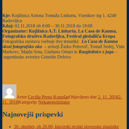
Kje:
Knjižnica Antona Tomaža Linharta, Vurnikov trg 1, 4240
Radovljica
Kdaj:
02.11.2018 ob 8:00 – 30.11.2018 do 19:00
Organizator: Knjižnica A.T. Linharta, La Casa de Kamna,
Fotografsko društvo Radovljica, Festival gledališča Kropa
Fotografska razstava vsebuje dve tematiki:
La Casa de Kamna
skozi fotografsko oko
– avtorji Žarko Petrovič, Tomaž Sedej, Vida
Markovc, Majda Srna, Giuliano Omari in
Razglednice z juga
–
argentinske avtorice Griselde Delovo
Avtor
Cecilia Prenz Kopušar
Objavljeno dne
2. 11. 2018
2.
11. 2018
Kategorije
Nekategorizirano
Najnovejši prispevki
30. oktober, ob 20.00, klavirski recital slovenske pianistke