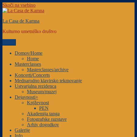
Skoči na vsebino
La Casa de Kamna
Kulturno umetniško društvo
Meni
Domov/Home
Home
Masterclasses
Masterclasses/archive
Koncerti/Concerts
Mednarodno klavirsko tekmovanje
Ustvarjalna rezidenca
Museum/muzej
Dejavnosti+
Knjževnost
PEN
Akademija tanga
Fotografske razstave
Arhiv dogodkov
Galerije
Info