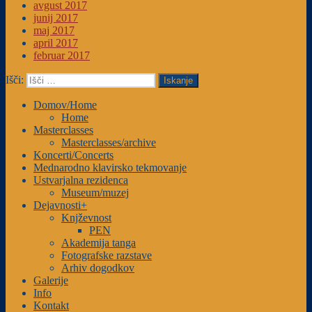
avgust 2017
junij 2017
maj 2017
april 2017
februar 2017
Išči:
Iskanje
Domov/Home
Home
Masterclasses
Masterclasses/archive
Koncerti/Concerts
Mednarodno klavirsko tekmovanje
Ustvarjalna rezidenca
Museum/muzej
Dejavnosti+
Knjževnost
PEN
Akademija tanga
Fotografske razstave
Arhiv dogodkov
Galerije
Info
Kontakt