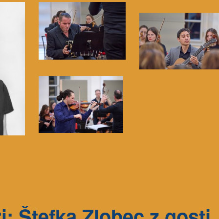
i: Štefka Zlobec z gosti.