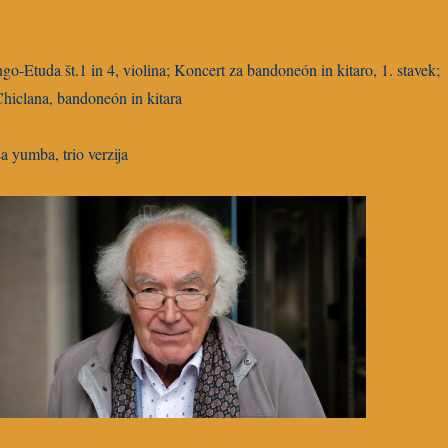
ngo-Etuda št.1 in 4, violina; Koncert za bandoneón in kitaro, 1. stavek;
hiclana, bandoneón in kitara
La yumba, trio verzija