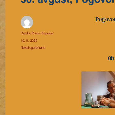
Pogovori
Avtor
Cecilia Prenz Kopušar
Objavljeno
10. 8. 2025
dne
Kategorije
Nekategorizirano
Ob