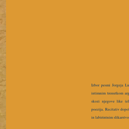
Izbor pesmi Jorgeja L
intimnim trenutkom ar
skozi njegove like (e
poezija.
Recitativ dopo
in labirintnim slikarstv