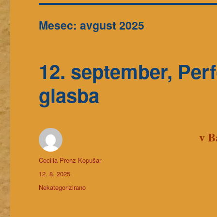
Mesec: avgust 2025
12. september, Per
glasba
v B
Avtor
Cecilia Prenz Kopušar
Objavljeno
12. 8. 2025
dne
Kategorije
Nekategorizirano