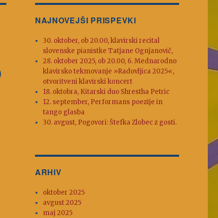
NAJNOVEJŠI PRISPEVKI
30. oktober, ob 20.00, klavirski recital
slovenske pianistke Tatjane Ognjanovič,
28. oktober 2025, ob 20.00, 6. Mednarodno
o
klavirsko tekmovanje »Radovljica 2025«,
otvoritveni klavirski koncert
18. oktobra, Kitarski duo Shrestha Petric
12. september, Performans poezije in
tango glasba
30. avgust, Pogovori: Štefka Zlobec z gosti.
ARHIV
oktober 2025
avgust 2025
maj 2025