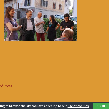
ordPress
I UNDE
ing to browse the site you are agreeing to our
use of cookies
.