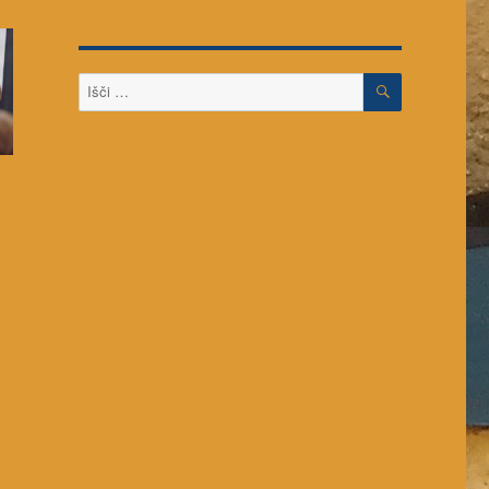
ISKANJE
Išči: