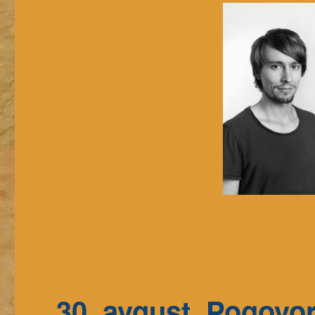
30. avgust, Pogovor