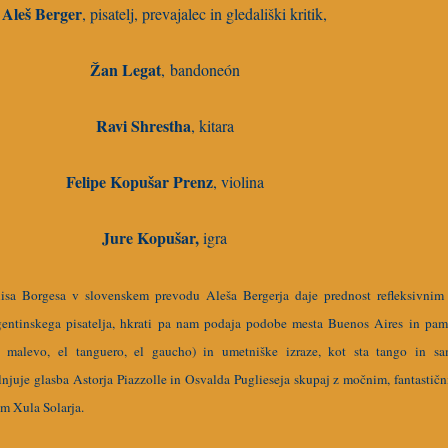
Aleš Berger
, pisatelj, prevajalec in gledališki kritik,
Žan Legat
, bandoneón
Ravi Shrestha
, kitara
Felipe Kopušar Prenz
, violina
Jure Kopušar,
igra
uisa Borgesa v slovenskem prevodu Aleša Bergerja daje prednost refleksivnim
gentinskega pisatelja, hkrati pa nam podaja podobe mesta Buenos Aires in pa
l malevo, el tanguero, el gaucho) in umetniške izraze, kot sta tango in s
lnjuje glasba Astorja Piazzolle in Osvalda Puglieseja skupaj z močnim, fantastič
om Xula Solarja.