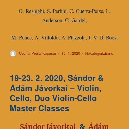
O. Respighi, S. Perlini, C. Guerra-Peixe, L.
Anderson, C. Gardel,
M. Ponce, A. Villoldo, A. Piazzola, J. V. D. Roost
Avtor
Cecilia Prenz Kopušar
Objavljeno
15. 1. 2020
Kategorije
Nekategorizirano
dne
19-23. 2. 2020, Sándor &
Adám Jávorkai – Violin,
Cello, Duo Violin-Cello
Master Classes
Sándor Jávorkai
&
Ádám