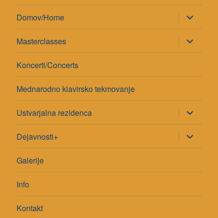
razširi
Domov/Home
pod-
meni
razširi
Masterclasses
pod-
meni
Koncerti/Concerts
Mednarodno klavirsko tekmovanje
razširi
Ustvarjalna rezidenca
pod-
meni
razširi
Dejavnosti+
pod-
meni
Galerije
Info
Kontakt