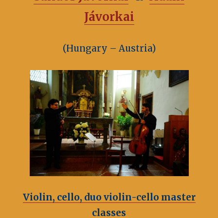
Jávorkai
(Hungary – Austria)
Violin, cello, duo violin-cello master
classes