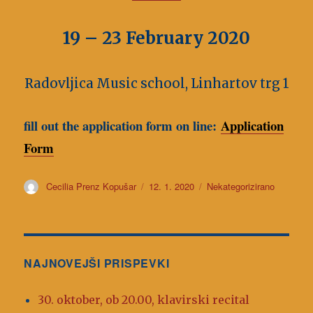
19 – 23 February 2020
Radovljica Music school, Linhartov trg 1
fill out the application form on line:
Application
Form
Avtor
Cecilia Prenz Kopušar
Objavljeno
12. 1. 2020
Kategorije
Nekategorizirano
dne
NAJNOVEJŠI PRISPEVKI
30. oktober, ob 20.00, klavirski recital