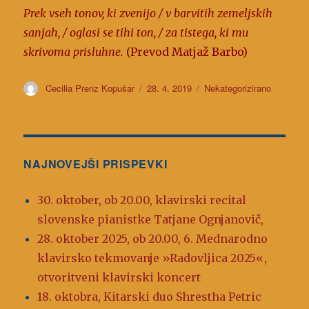
Prek vseh tonov, ki zvenijo / v barvitih zemeljskih
sanjah, / oglasi se tihi ton, / za tistega, ki mu
skrivoma prisluhne.
(Prevod Matjaž Barbo)
Avtor
Cecilia Prenz Kopušar
Objavljeno
28. 4. 2019
Kategorije
Nekategorizirano
dne
NAJNOVEJŠI PRISPEVKI
30. oktober, ob 20.00, klavirski recital
slovenske pianistke Tatjane Ognjanovič,
28. oktober 2025, ob 20.00, 6. Mednarodno
klavirsko tekmovanje »Radovljica 2025«,
otvoritveni klavirski koncert
18. oktobra, Kitarski duo Shrestha Petric