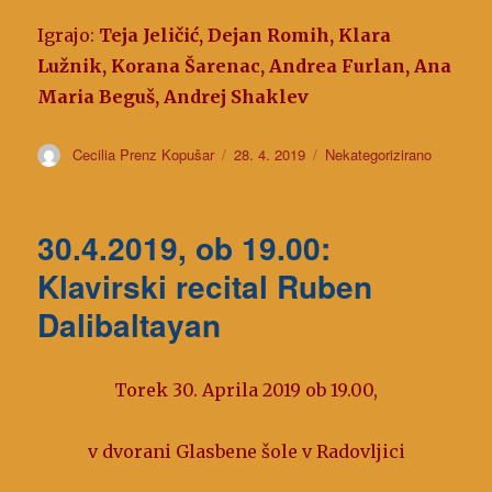
Igrajo:
Teja Jeličić, Dejan Romih, Klara
Lužnik, Korana Šarenac, Andrea Furlan, Ana
Maria Beguš, Andrej Shaklev
Avtor
Cecilia Prenz Kopušar
Objavljeno
28. 4. 2019
Kategorije
Nekategorizirano
dne
30.4.2019, ob 19.00:
Klavirski recital Ruben
Dalibaltayan
Torek 30. Aprila 2019 ob 19.00,
v dvorani Glasbene šole v Radovljici