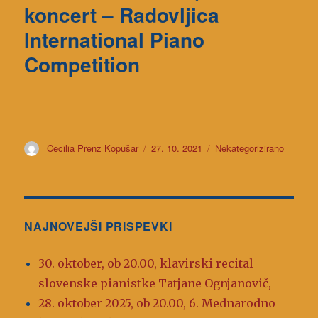
koncert – Radovljica
International Piano
Competition
Avtor
Cecilia Prenz Kopušar
Objavljeno
27. 10. 2021
Kategorije
Nekategorizirano
dne
NAJNOVEJŠI PRISPEVKI
30. oktober, ob 20.00, klavirski recital
slovenske pianistke Tatjane Ognjanovič,
28. oktober 2025, ob 20.00, 6. Mednarodno